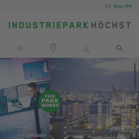
EN
Mein IPH
Standort
Investoren
IPH-Mitarbeiter
Nachbarn
Medien
Kontakt
Anfahrt