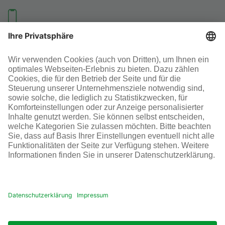
Investoren-Kontakt
+49 69 305-46300
SOCIAL MEDIA
AGB
Impressum
Datenschutz
Cookie-Einstellungen
© Infraserv GmbH & Co. Höchst KG
POWERED BY