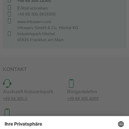
+49 69 305-18300
E-Mail schreiben
+49 69 305-9818300
www.infraserv.com
Infraserv GmbH & Co. Höchst KG
Industriepark Höchst
65926 Frankfurt am Main
KONTAKT
Auskunft Industriepark
Bürgertelefon
+49 69 305-0
+49 69 305-4000
Investoren-Kontakt
+49 69 305-46300