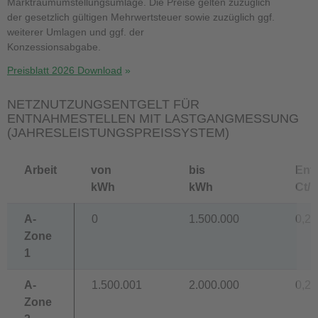
Marktraumumstellungsumlage. Die Preise gelten zuzüglich
der gesetzlich gültigen Mehrwertsteuer sowie zuzüglich ggf.
weiterer Umlagen und ggf. der
Konzessionsabgabe.
Preisblatt 2026 Download
NETZNUTZUNGSENTGELT FÜR
ENTNAHMESTELLEN MIT LASTGANGMESSUNG
(JAHRESLEISTUNGSPREISSYSTEM)
Arbeit
von
bis
Entg
kWh
kWh
Ct/
A-
0
1.500.000
0,26
Zone
1
A-
1.500.001
2.000.000
0,23
Zone