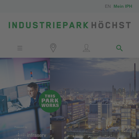
EN
Mein IPH
Standort
Investoren
IPH-Mitarbeiter
Nachbarn
Medien
Kontakt
Anfahrt