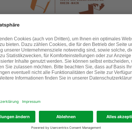
BESUCHSTAG
SA. 12. SEPT. 2026, 12:30 UHR
INDUSTRIEPARK
- 14:00 UHR
HÖCHST
Tage der Route der Industriekultur
Rundfahrt „Der Industriepark Höchst – ständig im
Wandel“