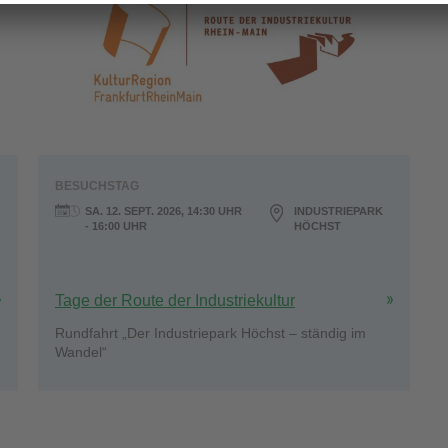
BESUCHSTAG
SA. 12. SEPT. 2026, 14:30 UHR
INDUSTRIEPARK
- 16:00 UHR
HÖCHST
Tage der Route der Industriekultur
Rundfahrt „Der Industriepark Höchst – ständig im
Wandel“