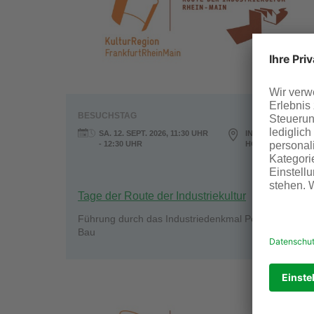
BESUCHSTAG
SA. 12. SEPT. 2026, 11:30 UHR
INDUSTRIEPARK
- 12:30 UHR
HÖCHST
Tage der Route der Industriekultur
Führung durch das Industriedenkmal Peter-Behrens-
Bau