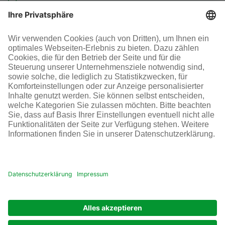
Investoren-Kontakt
+49 69 305-46300
SOCIAL MEDIA
AGB
Impressum
Datenschutz
Cookie-Einstellungen
© Infraserv GmbH & Co. Höchst KG
POWERED BY