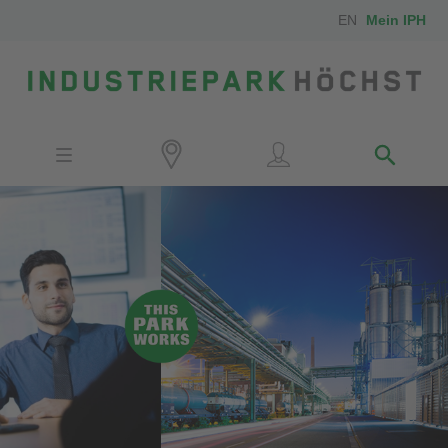
EN
Mein IPH
Standort
Investoren
IPH-Mitarbeiter
Nachbarn
Medien
Kontakt
Anfahrt