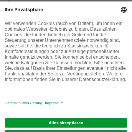
Investoren-Kontakt
+49 69 305-46300
SOCIAL MEDIA
AGB
Impressum
Datenschutz
Cookie-Einstellungen
© Infraserv GmbH & Co. Höchst KG
POWERED BY