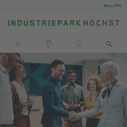
Mein IPH
Standort
Investoren
IPH-Mitarbeiter
Nachbarn
Medien
Kontakt
Anfahrt