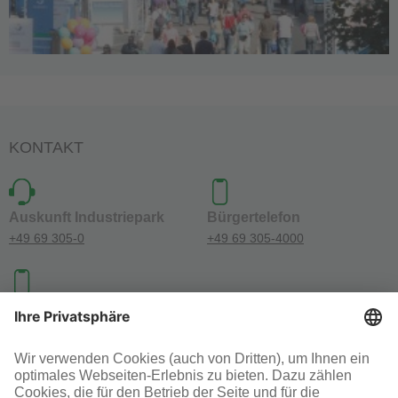
KONTAKT
Auskunft Industriepark
Bürgertelefon
+49 69 305-0
+49 69 305-4000
Investoren-Kontakt
+49 69 305-46300
SOCIAL MEDIA