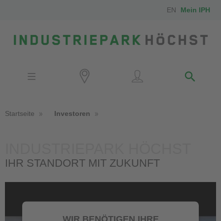
EN
Mein IPH
Standort
Investoren
IPH-Mitarbeiter
Nachbarn
Startseite
Investoren
Medien
INDUSTRIEPARK HÖCHST
IHR STANDORT MIT ZUKUNFT
Kontakt
Anfahrt
WIR BENÖTIGEN IHRE