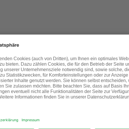
ammenhang mit dem Zugang des Netznutzers (bzw. Lieferanten)
es Netzbetreibers.
ermengenabrechnung
er Belieferung von Kunden des Lieferanten mit Gas an