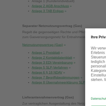
Anlage 1 (Kundenindividuell)
Anlage 2 AGB Anschluss
Anlage 3 TAB Erdgas
Separater Netznutzungsvertrag (Gas)
Regelt die gegenseitigen Rechte und Pflichten im Zus
zum Gasversorgungsnetz für Entnahmestellen im Netz d
Netznutzungsvertrag (Gas)
Anlage 1 Preisblatt
Anlage 2 Kontaktdatenblatt
Anlage 3 EDI-Vereinbarung
Anlage 5 SLP-Verfahren
Anlage 6 § 18 NDAV
Anlage 7 Begriffsbestimmungen
Anlage 8 Übernahmeerklärung SLP-Mehr-/Mind
Lieferantenrahmenvertrag (Gas)
Zur vertraglichen Ausgestaltung des Netzzugangs bei d