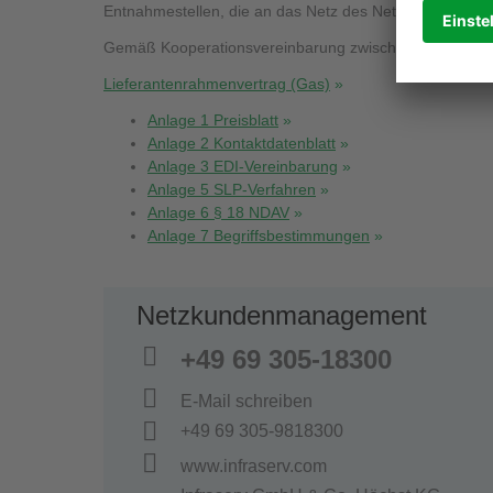
Entnahmestellen, die an das Netz des Netzbetreibers a
Gemäß Kooperationsvereinbarung zwischen Betreibern
Lieferantenrahmenvertrag (Gas)
Anlage 1 Preisblatt
Anlage 2 Kontaktdatenblatt
Anlage 3 EDI-Vereinbarung
Anlage 5 SLP-Verfahren
Anlage 6 § 18 NDAV
Anlage 7 Begriffsbestimmungen
Netzkundenmanagement
+49 69 305-18300
E-Mail schreiben
+49 69 305-9818300
www.infraserv.com