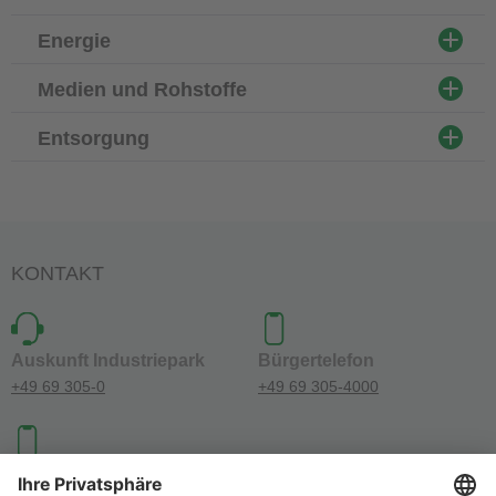
Energie
Medien und Rohstoffe
Entsorgung
KONTAKT
Auskunft Industriepark
Bürgertelefon
+49 69 305-0
+49 69 305-4000
Investoren-Kontakt