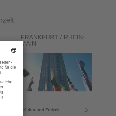
rzelt
FRANKFURT / RHEIN-
MAIN
Kultur und Freizeit