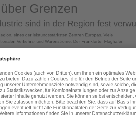
t über Grenzen
ustrie sind in der Region fest verwu
egion, eines der leistungsstärksten Zentren Europas. Viele
tionalen Verkehrs- und Warenströme. Der Frankfurter Flughafen
e die Deutsche Bundesbank, die Europäische Zentralbank und
ügt die Region über eine starke industrielle Basis: Die Chemie-
en, ebenso die Automobil-Zulieferer-Industrie sowie High-Tech-
ng.
MAIN-REGION
r Motor in Deutschland, sondern besitzt auch eine ausgeprägte
ungseinrichtungen und Universitäten. Regionale Netzwerke und
nnovationskraft der Unternehmen. Frankfurt bietet
iner großen Vielfalt an attraktiven Angeboten für Kultur und