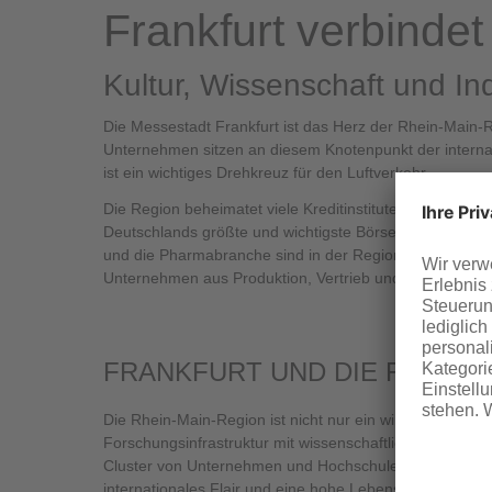
Frankfurt verbinde
Kultur, Wissenschaft und Ind
Die Messestadt Frankfurt ist das Herz der Rhein-Main-R
Unternehmen sitzen an diesem Knotenpunkt der interna
ist ein wichtiges Drehkreuz für den Luftverkehr.
Die Region beheimatet viele Kreditinstitute ebenso wi
Deutschlands größte und wichtigste Börse. Zugleich verf
und die Pharmabranche sind in der Region stark vertret
Unternehmen aus Produktion, Vertrieb und Dienstleistu
FRANKFURT UND DIE RHEIN-
Die Rhein-Main-Region ist nicht nur ein wirtschaftliche
Forschungsinfrastruktur mit wissenschaftlichen Forsch
Cluster von Unternehmen und Hochschulen fördern die I
internationales Flair und eine hohe Lebensqualität mit e