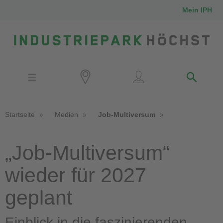
Mein IPH
Standort
Investoren
IPH-Mitarbeiter
Nachbarn
Startseite
Medien
Job-Multiversum
Medien
„Job-Multiversum“
Kontakt
wieder für 2027
Anfahrt
geplant
Einblick in die faszinierenden