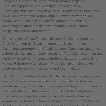
Das japanische Chemieunternehmen Kuraray zeigte die
Produktionsprozesse der vielfältigen Polyvinylbutyral-
Spezialpolymere, die beispielsweise in Grundierungen und Lacken
sowie Druckfarben für Verpackungen verwendet werden. Im
persönlichen Austausch mit Mitarbeitenden der Abteilung
Technology erkundeten die Teilnehmenden verschiedene
Tätigkeitsfelder im Unternehmen.
Den Weg vom Wirkstoffmolekül bis zum Medikament und zur
Analytik konnten die Besucherinnen und Besucher beim
Gesundheitsunternehmen Sanofi verfolgen. Dabei besichtigten sie
Labore, die sich mit der Optimierung von Produktionsstämmen und
der Entwicklung von Prozessen für Biologika beschäftigen. Eine
weitere Führung bot Einblicke in Produktionstechnologien für
moderne Devices wie Insulinstifte und Auto-Injektoren.
Der Standortbetreiber Infraserv Höchst zeigte den Teilnehmenden
das neue Flusswasserwerk, das mit modernster Technik die
Wasserversorgung des Standorts sicherstellt. Eine Führung durch
das Kraftwerk vermittelte einen Eindruck von der Dampf- und
Energieversorgung des Industrieparks. An diesem Beispiel
erläuterte das Infraserv-Team auch das Prinzip der Kraft-Wärme-
Kopplung, das im Industriepark von großer Bedeutung ist.