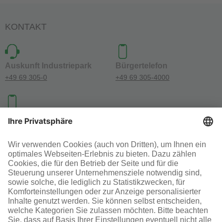
KONTAKT
Auskunft Industriepark
Bürgertelefon
+49 69 305-0
+49 69 305-4000
Investoren-Kontakt
+49 69 305-46300
SOCIAL MEDIA