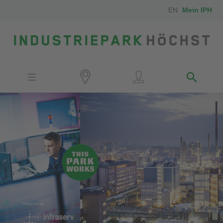
EN
Mein IPH
Standort
Investoren
IPH-Mitarbeiter
Nachbarn
Medien
Kontakt
Anfahrt