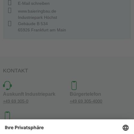
E-Mail schreiben
www.baieringbau.de
Industriepark Höchst
Gebäude B 534
65926 Frankfurt am Main
KONTAKT
Auskunft Industriepark
Bürgertelefon
+49 69 305-0
+49 69 305-4000
Investoren-Kontakt
+49 69 305-46300