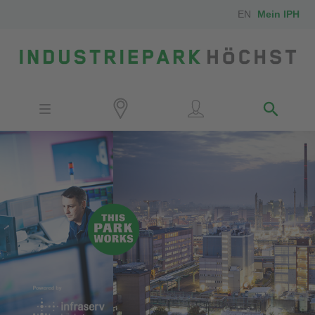
EN
Mein IPH
Standort
Investoren
IPH-Mitarbeiter
Nachbarn
Medien
Kontakt
Anfahrt