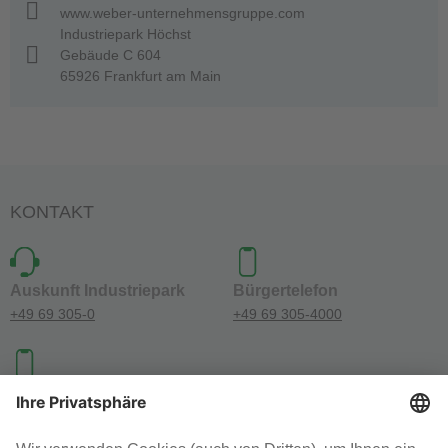
www.weber-unternehmensgruppe.com
Industriepark Höchst
Gebäude C 604
65926 Frankfurt am Main
KONTAKT
Auskunft Industriepark
Bürgertelefon
+49 69 305-0
+49 69 305-4000
Investoren-Kontakt
+49 69 305-46300