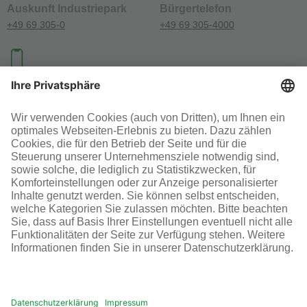
Auskunft Industriepark
Bürgertelefon
+49 69 305-0
+49 69 305-4000
Investoren-Kontakt
+49 69 305-46300
SOCIAL MEDIA
AGB
Impressum
Datenschutz
Cookie-Einstellungen
© Infraserv GmbH & Co. Höchst KG
POWERED BY