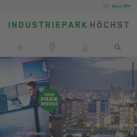
EN
Mein IPH
Standort
Investoren
IPH-Mitarbeiter
Nachbarn
Medien
Kontakt
Anfahrt